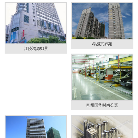
孝感京御苑
江陵鸿源御景
荆州国华时尚公寓