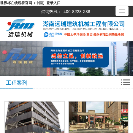
世界杯在线观看官网（中国）登录入口
咨询热线：
400-8228-286
Toggle
navigati
工程案列