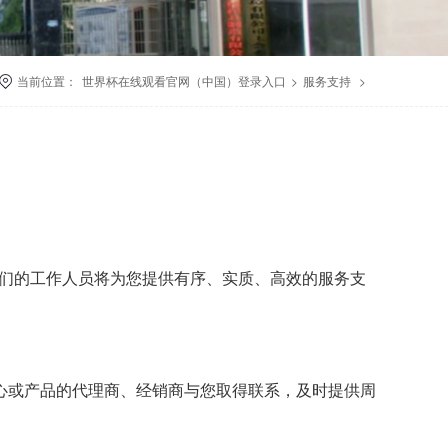
当前位置：
世界杯在线观看官网（中国）登录入口
>
服务支持
>
们的工作人员将为您提供有序、实质、高效的服务支
心或产品的代理商、经销商与您取得联系，及时提供周