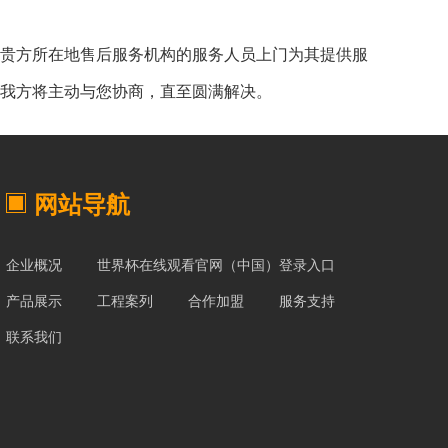
知贵方所在地售后服务机构的服务人员上门为其提供服
，我方将主动与您协商，直至圆满解决。
网站导航
企业概况
世界杯在线观看官网（中国）登录入口
产品展示
工程案列
合作加盟
服务支持
联系我们