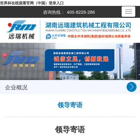
世界杯在线观看官网（中国）登录入口
咨询热线：
400-8228-286
Toggle
navigati
企业概况
领导寄语
领导寄语