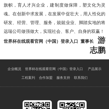
旗帜，育人才兴企业，建制度做保障，塑文化为灵
魂。在创新中求发展，在发展中促壮大，用人性化的
研发、经营、管理、服务，兢兢业业、脚踏实地的将
远瑞公司做强做大，实现社会、客户、自身的双赢！
游
世界杯在线观看官网（中国）登录入口
董事长
志鹏
企业概况
世界杯在线观看官网（中国）登录入口
产品展示
工程案列
合作加盟
服务支持
联系我们