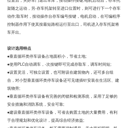
位置后，关好车门退出车库，按动操作按键,电机启动后，存车托
架随之运动，另-存车托架转至进口位置时，则可进行下一个存车
动作;取车时，按动操作台存车编号按键，电机启动，在可编程序
控制器作用下使其按最短路程运行至出口，司机进入存车托架将
车开出。
设计选用特点
●垂直循环类停车设备占地面积小，节省土地;
●使用PLC自动调车，-次按键即可完成存取车，调车时间短;
●设置灵活，可独立设置，也可附设在建筑物内，还可多台组
合，对小型垂直循环类停车设备还可见缝插针安装在生活区、建
筑物旁;
●垂直循环类停车设备有完善的闭锁和检测系统，采用了足够的
安全措施和消防系统，安全可靠;
●建设垂直循环类停车设备，可省去购置土地的大量费用，有利
于合理规划和优化设计，提高综合经济效益;